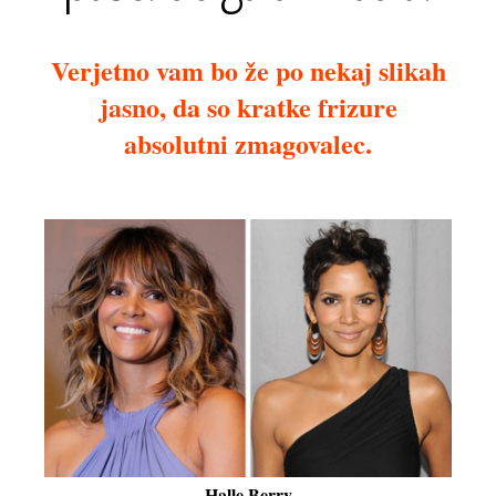
Verjetno vam bo že po nekaj slikah
jasno, da so kratke frizure
absolutni zmagovalec.
Halle Berry