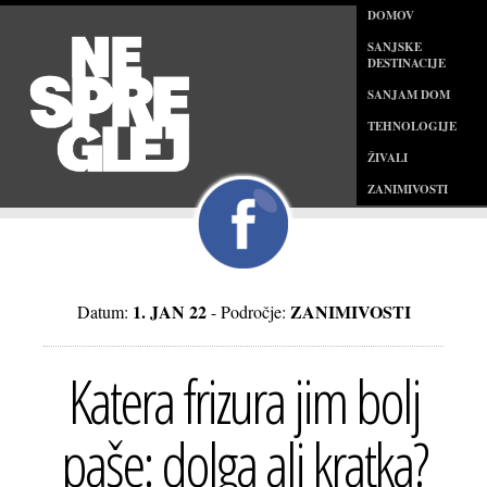
DOMOV
SANJSKE
DESTINACIJE
SANJAM DOM
TEHNOLOGIJE
ŽIVALI
ZANIMIVOSTI
1. JAN 22
ZANIMIVOSTI
Datum:
- Področje:
Katera frizura jim bolj
paše: dolga ali kratka?