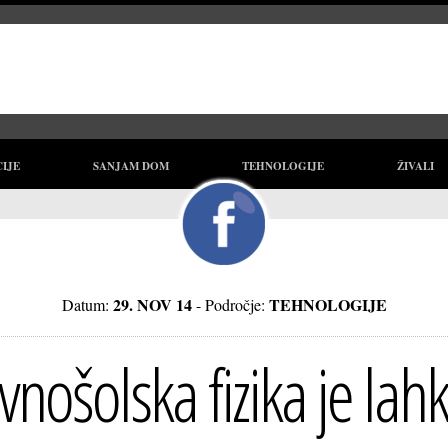
CIJE
SANJAM DOM
TEHNOLOGIJE
ŽIVALI
29. NOV 14
TEHNOLOGIJE
Datum:
- Področje:
nošolska fizika je la