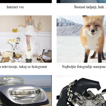
Internet vse
Štorasti ladjarji, huh .
 televizorje, tukaj so hologrami
Najboljše fotografije narejene 